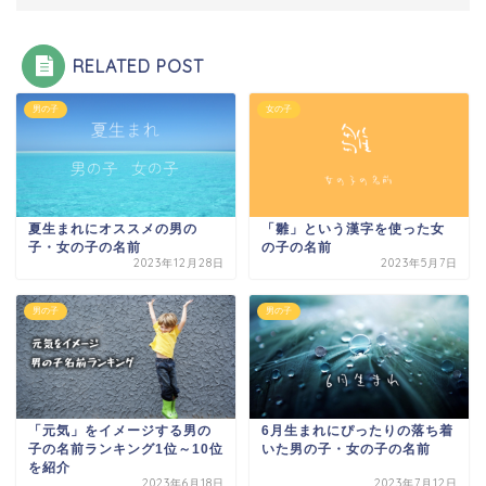
RELATED POST
男の子
女の子
夏生まれにオススメの男の
「雛」という漢字を使った女
子・女の子の名前
の子の名前
2023年12月28日
2023年5月7日
男の子
男の子
「元気」をイメージする男の
6月生まれにぴったりの落ち着
子の名前ランキング1位～10位
いた男の子・女の子の名前
を紹介
2023年6月18日
2023年7月12日