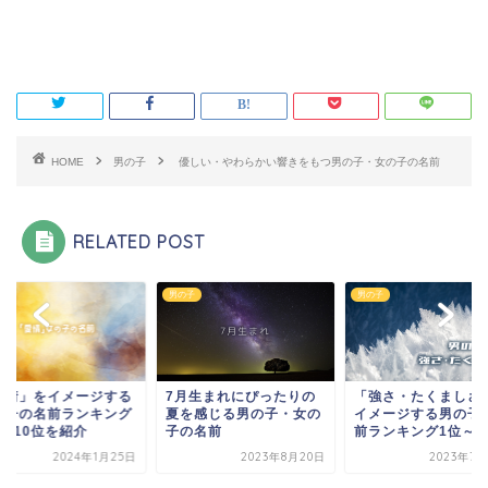
HOME
男の子
優しい・やわらかい響きをもつ男の子・女の子の名前
RELATED POST
子
男の子
男の子
愛情」をイメージする
7月生まれにぴったりの
「強さ・たくましさ
の子の名前ランキング
夏を感じる男の子・女の
イメージする男の子
位～10位を紹介
子の名前
前ランキング1位～10.
2024年1月25日
2023年8月20日
2023年7月