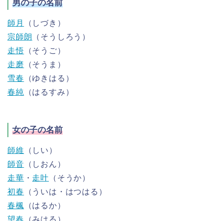
男の子の名前
師月
（しづき）
宗師朗
（そうしろう）
走悟
（そうご）
走磨
（そうま）
雪春
（ゆきはる）
春純
（はるすみ）
女の子の名前
師維
（しい）
師音
（しおん）
走華
・
走叶
（そうか）
初春
（ういは・はつはる）
春楓
（はるか）
望春
（みはる）