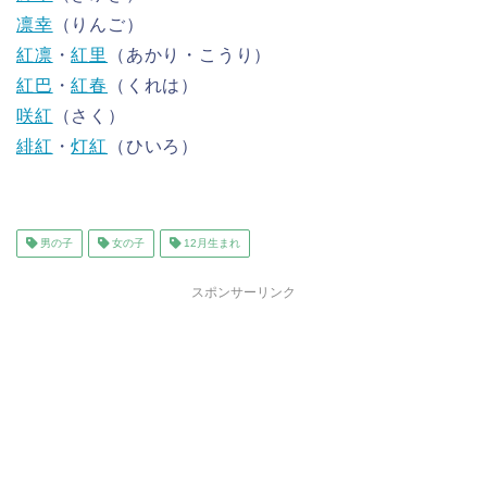
凛幸
（りんご）
紅凛
・
紅里
（あかり・こうり）
紅巴
・
紅春
（くれは）
咲紅
（さく）
緋紅
・
灯紅
（ひいろ）
男の子
女の子
12月生まれ
スポンサーリンク