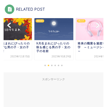
RELATED POST
子
男の子
男の子
0月生まれにぴったりの
9月生まれにぴったりの
将来の職業を連想す
しげな男の子・女の子
秋を感じる男の子・女の
字 ～ミュージシャ
名前
子の名前
～
2023年12月13日
2023年10月29日
2024年9月
スポンサーリンク