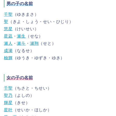
男の子の名前
千聖
（ゆきまさ）
聖
（きよ・しょう・せい・ひじり）
慧星
（けいせい）
星凪
・
瀬生
（せな）
瀬人
・
瀬斗
・
瀬翔
（せと）
成瀬
（なるせ）
柚輝
（ゆうき・ゆずき・ゆき）
女の子の名前
千聖
（ちさと・ちせい）
聖乃
（よしの）
輝星
（きせ）
星叶
（せいか・ほしか）