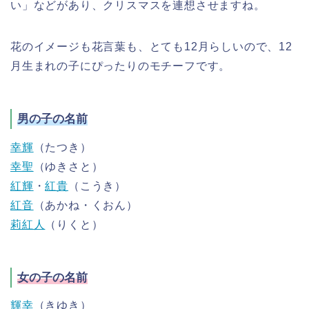
い」などがあり、クリスマスを連想させますね。
花のイメージも花言葉も、とても12月らしいので、12
月生まれの子にぴったりのモチーフです。
男の子の名前
幸輝
（たつき）
幸聖
（ゆきさと）
紅輝
・
紅貴
（こうき）
紅音
（あかね・くおん）
莉紅人
（りくと）
女の子の名前
輝幸
（きゆき）