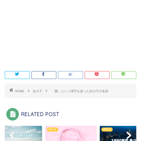
HOME
女の子
「雛」という漢字を使った女の子の名前
RELATED POST
子
男の子
男の子