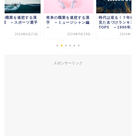
来の職業を連想する漢
将来の職業を連想する漢
時代は巡る！？年代
10選 ～スポーツ選手
字 ～ミュージシャン編
見た名づけランキ
～
～
TOP5 ～1990年...
2024年6月21日
2024年9月29日
2024年3月
スポンサーリンク