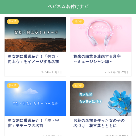
ベビネム名付けナビ
男の子
男の子
男女別に厳選紹介！「努力・
将来の職業を連想する漢字
向上心」をイメージする名前
～ミュージシャン編～
2024年11月1日
2024年9月29日
男の子
女の子
男女別に厳選紹介！「空・宇
お花の名前を使った女の子の
宙」モチーフの名前
名づけ 花言葉とともに