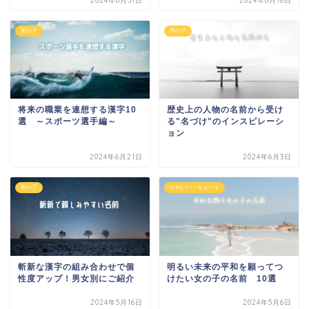
2024年8月31日
2024年8月18日
男の子
男の子
将来の職業を連想する漢字10
歴史上の人物の名前から受け
選 ～スポーツ選手編～
る"名づけ"のインスピレーシ
ョン
2024年6月21日
2024年6月3日
男の子
かわいい・キュート
斬新な漢字の組み合わせで個
明るい未来の平和を願ってつ
性度アップ！男女別にご紹介
けたい女の子の名前 10選
2024年5月16日
2024年5月6日