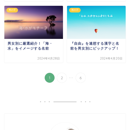
男の子
男の子
男女別に厳選紹介！「海・
『自由』を連想する漢字と名
水」をイメージする名前
前を男女別にピックアップ！
2024年4月28日
2024年4月20日
...
1
2
6